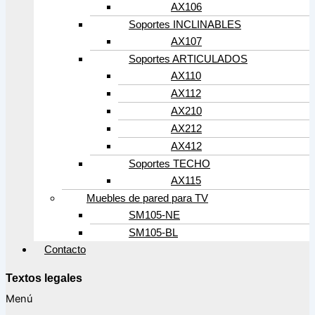
AX106
Soportes INCLINABLES
AX107
Soportes ARTICULADOS
AX110
AX112
AX210
AX212
AX412
Soportes TECHO
AX115
Muebles de pared para TV
SM105-NE
SM105-BL
Contacto
Textos legales
Menú